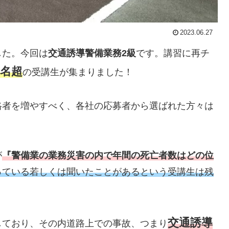
2023.06.27
した。今回は
交通誘導警備業務2級
です。講習に再チ
0名超
の受講生が集まりました！
格者を増やすべく、各社の応募者から選ばれた方々は
が
『警備業の業務災害の内で年間の死亡者数はどの位
っている若しくは聞いたことがあるという受講生は残
交通誘導
しており、その内道路上での事故、つまり