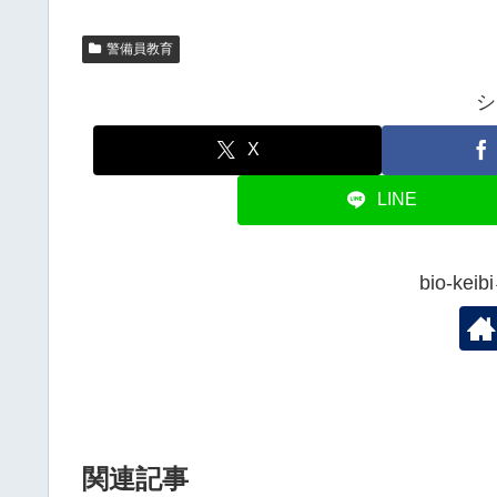
警備員教育
シ
X
LINE
bio-k
関連記事