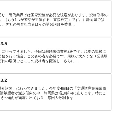
通り、警備業界では国家資格が必要な現場があります。資格取得の
す。（もう1つが警察が主催する「直接検定」です。）静岡県では
り、弊社の教育担当者はその講習講師を委嘱...
.5
』に行ってきました。今回は雑踏警備業務2級です。現場の規模に
業務を行う場合、この資格者が必要です。規模が大きくなり業務場
れの場所ごとにこの資格者を配置し、さらに...
.2
特別講習」に行ってきました。今年度4回目の「交通誘導警備業務
受講希望者が減少傾向の中、静岡県は増加傾向にあります。特にこ
その傾向が顕著に出ており、毎回人数制限を...