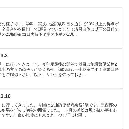
習の様子です。学科、実技の全試験科目を通して90%以上の得点が
、全員合格を目指して頑張っていました！講習自体は以下の日程で
の2週間前に1日実技予備講習本番の1週...
.3
習」に行ってきました。今年度最後の開催で種目は施設警備業務2
講生の方々の頑張りに答える様、講師陣も一生懸命です！結果は静
をご確認下さい。以下、リンクを張っておき...
.10
』に行ってきました。今回は交通誘導警備業務2級です。県西部の
の冬場をずらし初秋の開催でした。（2月の浜松は風が強い事もあ
です…）良い気候にも恵まれ、少し汗ばむ陽...