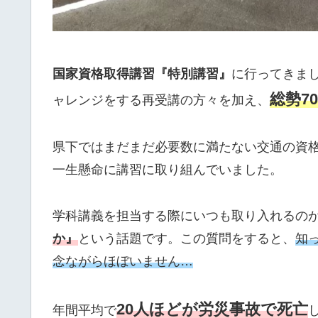
国家資格取得講習『特別講習』
に行ってきま
総勢7
ャレンジをする再受講の方々を加え、
県下ではまだまだ必要数に満たない交通の資
一生懸命に講習に取り組んでいました。
学科講義を担当する際にいつも取り入れるの
か』
という話題です。この質問をすると、
知
念ながらほぼいません…
20人ほどが労災事故で死亡
年間平均で