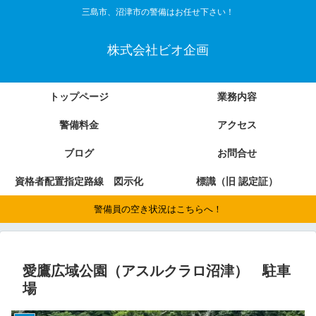
三島市、沼津市の警備はお任せ下さい！
株式会社ビオ企画
トップページ
業務内容
警備料金
アクセス
ブログ
お問合せ
資格者配置指定路線 図示化
標識（旧 認定証）
警備員の空き状況はこちらへ！
愛鷹広域公園（アスルクラロ沼津） 駐車
場