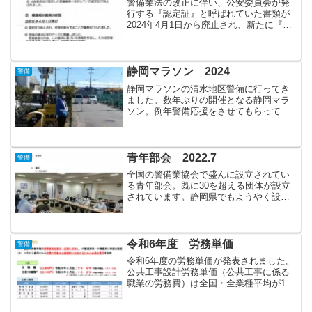
警備業法の改正に伴い、公安委員会が発
行する『認定証』と呼ばれていた書類が
2024年4月1日から廃止され、新たに『標
識』という書類が生まれました。社会の
デジタル化に伴う業法改正、との事です
が簡単にまとまると以下の通りに変わり
ます。・『認定証』...
静岡マラソン 2024
警備
静岡マラソンの清水地区警備に行ってき
ました。数年ぶりの開催となる静岡マラ
ソン。例年警備応援をさせてもらってい
る清水地区の迂回路の誘導を担当しまし
た。静岡から清水までの大規模な規制を
行っているので、通行車の方々にはご迷
惑をお掛けしてしまってい...
青年部会 2022.7
警備
全国の警備業協会で盛んに設立されてい
る青年部会。既に30を超える団体が設立
されています。静岡県でもようやく設立
されました！昨日、第1回の会議を行い、
メンバーから様々な意見が出されまし
た。それらを元に、活動を進めていきた
いと思います。楽しく刺...
令和6年度 労務単価
警備
令和6年度の労務単価が発表されました。
公共工事設計労務単価（公共工事に係る
職業の労務費）は全国・全業種平均が12
年連続上昇の23,600円で、警備員Aが
16,961円、警備員Bが14,909円でした。リ