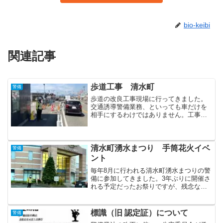
bio-keibi
関連記事
歩道工事 清水町
警備
歩道の改良工事現場に行ってきました。
交通誘導警備業務、といっても車だけを
相手にするわけではありません。工事に
伴い歩道を利用する第三者を相手にする
ことも多々あります。もちろん車道＆歩
道の両者に気を配らないといけない業務
がほどんどです。本日は6...
清水町湧水まつり 手筒花火イベ
警備
ント
毎年8月に行われる清水町湧水まつりの警
備に参加してきました。3年ぶりに開催さ
れる予定だったお祭りですが、残念なが
らコロナ感染拡大のためお祭りが中止と
なり、手筒花火イベントのみ実施される
事になりました。各所の横断歩道、交差
標識（旧 認定証）について
警備
点、手筒花火打ち上げ...