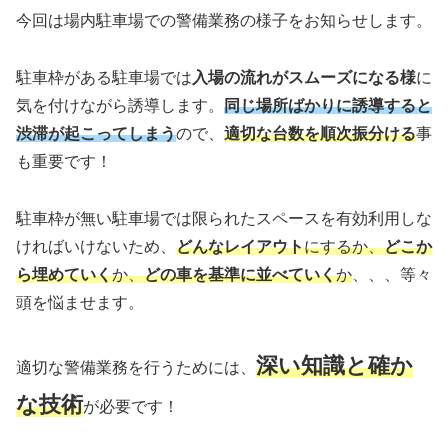
今回は場内駐車場での警備業務の様子をお知らせします。
駐車枠がある駐車場では
入場の流れがスムーズになる様
に
気を付けながら誘導します。
同じ場所ばかりに誘導すると
渋滞が起こってしまう
ので、
適切な台数を順次振分ける
事
も重要です！
駐車枠が無い駐車場では限られたスペースを有効利用しな
ければいけないため、
どんなレイアウト
にするか、
どこか
ら埋めていく
か、
どの車を基準に並べていく
か
、、、等々
頭を悩ませます。
深い知識と確か
適切な警備業務を行うためには、
な技術
が必要です！