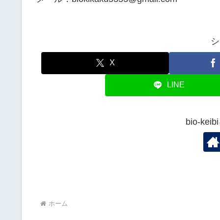
シ
X
LINE
bio-k
ホーム