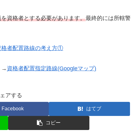
員を資格者とする必要があります。
最終的には所轄警
資格者配置路線の考え方①
。→
資格者配置指定路線(Googleマップ)
ェアする
Facebook
はてブ
コピー