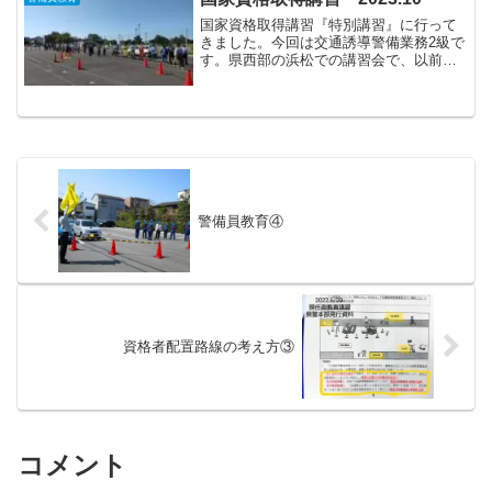
国家資格取得講習『特別講習』に行って
きました。今回は交通誘導警備業務2級で
す。県西部の浜松での講習会で、以前ま
での冬場をずらし初秋の開催でした。（2
月の浜松は風が強い事もあり、体感温度
が非常に寒かったです…）良い気候にも
恵まれ、少し汗ばむ陽...
警備員教育④
資格者配置路線の考え方③
コメント