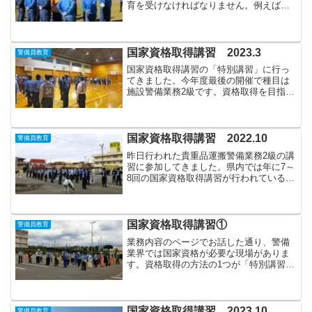
育を受けなければなりません。例えば、
入社時は現場に就く前に20時間以上、入
社後は1年間に10時間以上が基本的な時間
数です。要するに入社時に数日間、その
後も年に最低2日ほ...
国家資格取得講習 2023.3
警備員教育
国家資格取得講習の「特別講習」に行っ
てきました。今年度最後の開催で種目は
施設警備業務2級です。資格取得を目指す
受講生の方々の頑張りに答える様、講師
陣も一生懸命です！結果は静岡県警備業
協会のホームページをご確認下さい。以
下、リンクを張っておき...
国家資格取得講習 2022.10
警備員教育
昨日行われた貴重品運搬警備業務2級の講
習に参加してきました。県内では年に7～
8回の国家資格取得講習が行われている
内、今回の貴重品運搬警備業務は毎年1回
実施されています。交通誘導と雑踏の講
師資格を持つ弊社は、補助講師として運
営のお手伝いとして...
国家資格取得講習①
警備員教育
業務内容のページでお話した通り、警備
業界では国家資格が必要な現場がありま
す。資格取得の方法の1つが「特別講習」
です。（もう1つが警察が主催する「直接
検定」です。）静岡県では年に7～8回ほ
ど実施されており、弊社の教育担当者は
その講習講師を委嘱...
国家資格取得講習 2023.10
警備員教育