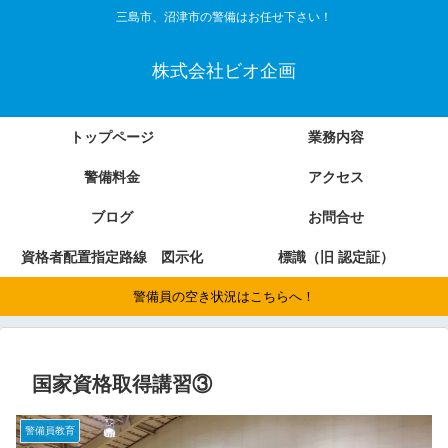
三島市、沼津市の警備はお任せ下さい！
株式会社ビオ企画
トップページ
業務内容
警備料金
アクセス
ブログ
お問合せ
資格者配置指定路線 図示化
標識（旧 認定証）
警備員の空き状況はこちらへ！
国家資格取得講習③
警備員教育