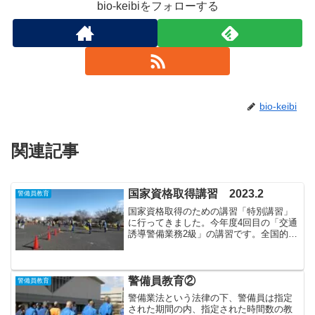
bio-keibiをフォローする
bio-keibi
関連記事
国家資格取得講習 2023.2
警備員教育
国家資格取得のための講習「特別講習」
に行ってきました。今年度4回目の「交通
誘導警備業務2級」の講習です。全国的に
受講希望者が減少傾向の中、静岡県は増
加傾向にあります。特にこの「交通誘導
警備業務2級」はその傾向が顕著に出てお
り、毎回人数制限を...
警備員教育②
警備員教育
警備業法という法律の下、警備員は指定
された期間の内、指定された時間数の教