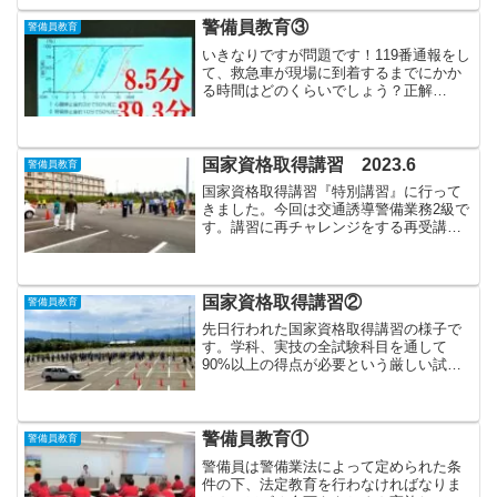
所となれば、それぞれの場所ごとにこの
資格者を配置し、さらに...
警備員教育③
警備員教育
いきなりですが問題です！119番通報をし
て、救急車が現場に到着するまでにかか
る時間はどのくらいでしょう？正解
は、、、2021年の集計で、全国平均8.9分
というデータが総務省から発表されてい
ます。2021年（令和3年版 救急・救助の
現況）アッ...
国家資格取得講習 2023.6
警備員教育
国家資格取得講習『特別講習』に行って
きました。今回は交通誘導警備業務2級で
す。講習に再チャレンジをする再受講の
方々を加え、総勢70名超の受講生が集ま
りました！県下ではまだまだ必要数に満
たない交通の資格者を増やすべく、各社
の応募者から選ばれた...
国家資格取得講習②
警備員教育
先日行われた国家資格取得講習の様子で
す。学科、実技の全試験科目を通して
90%以上の得点が必要という厳しい試験
ですが、全員合格を目指して頑張ってい
ました！講習自体は以下の日程で行われ
ます。学科予備講習本番の2週間前に1日
実技予備講習本番の1週...
警備員教育①
警備員教育
警備員は警備業法によって定められた条
件の下、法定教育を行わなければなりま