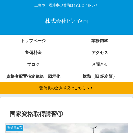
三島市、沼津市の警備はお任せ下さい！
株式会社ビオ企画
トップページ
業務内容
警備料金
アクセス
ブログ
お問合せ
資格者配置指定路線 図示化
標識（旧 認定証）
警備員の空き状況はこちらへ！
国家資格取得講習①
警備員教育