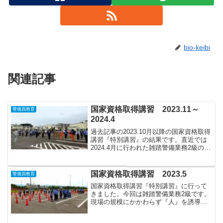
bio-keibi
関連記事
国家資格取得講習 2023.11～
警備員教育
2024.4
過去記事の2023.10月以降の国家資格取得
講習『特別講習』の結果です。直近では
2024.4月に行われた雑踏警備業務2級の結
果も発表されました！以下、協会ホーム
ページのリンクです。令和５年度 特別
講習日程・結果｜静岡県警備業協会（公
国家資格取得講習 2023.5
警備員教育
式ホーム...
国家資格取得講習『特別講習』に行って
きました。今回は雑踏警備業務2級です。
現場の規模にかかわらず『人』を誘導す
る業務を行う場合、この資格者が必要で
す。規模が大きくなり業務場所が複数個