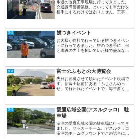
歩道の改良工事現場に行ってきました。
交通誘導警備業務、といっても車だけを
相手にするわけではありません。工事に
伴い歩道を利用する第三者を相手にする
ことも多々あります。もちろん車道＆歩
道の両者に気を配らないといけない業務
がほどんどです。本日は6...
餅つきイベント
警備
お客様が自社で行っている餅つきイベン
トに行ってきました。餅のつき手に、何
と現役の力士を招いていた様で盛況なイ
ベントとなりました。警備依頼をして頂
く際は様々な心配事もあったそうです。
実は過去付き合いのあった警備会社、警
備スタッフに良くない思い...
富士のふもとの大博覧会
警備
先日お邪魔させて頂いたイベント現場で
す。新富士駅前にある「ふじさんめっ
せ」で行われたイベントで、毎年多くの
お客様が来場されます。大きな駐車場の
警備は、警備隊の連携と手腕が如実に表
れる現場である、と思っています。分岐
点で上手く振分けないと渋滞...
愛鷹広域公園(アスルクラロ) 駐
警備
車場
沼津の愛鷹広域公園の駐車場に行ってき
ました。サッカーチーム、アスルクラロ
沼津のホームグラウンドでこの試合にも
多くの方が来場されました！愛鷹広域公