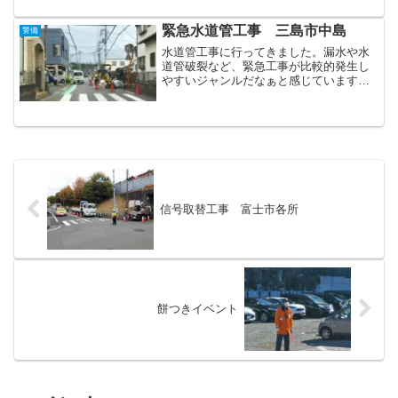
園はその他スポーツイベントでも会場と
して利用される事も多く、これからの季
緊急水道管工事 三島市中島
警備
節は我々の活躍の機会も増...
水道管工事に行ってきました。漏水や水
道管破裂など、緊急工事が比較的発生し
やすいジャンルだなぁと感じています。
狭い道幅の中、連携を取りながらスムー
ズな片側交互通行を行っていました！
信号取替工事 富士市各所
餅つきイベント