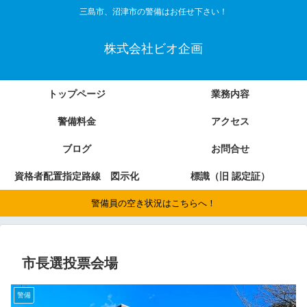
三島市、沼津市の警備はお任せ下さい！
株式会社ビオ企画
トップページ
業務内容
警備料金
アクセス
ブログ
お問合せ
資格者配置指定路線 図示化
標識（旧 認定証）
警備員の空き状況はこちらへ！
市長選投票会場
警備