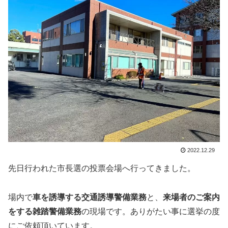
2022.12.29
先日行われた市長選の投票会場へ行ってきました。
場内で
車を誘導する交通誘導警備業務
と、
来場者のご案内
をする雑踏警備業務
の現場です。ありがたい事に選挙の度
にご依頼頂いています。