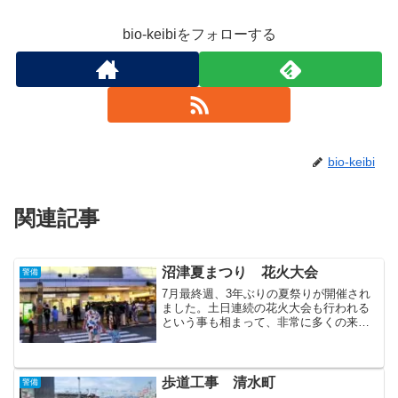
bio-keibiをフォローする
bio-keibi
関連記事
沼津夏まつり 花火大会
警備
7月最終週、3年ぶりの夏祭りが開催され
ました。土日連続の花火大会も行われる
という事も相まって、非常に多くの来場
客が押し寄せたイベントとなりました。
静岡県警備業協同組合の一員として、沼
津駅前での雑踏＆交通誘導警備を行いま
した。久方ぶりの雑踏警...
歩道工事 清水町
警備