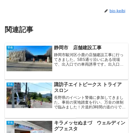
bio-keibi
関連記事
静岡市 店舗建設工事
警備
静岡市駿河区小鹿の店舗建設工事に行っ
てきました。SBS通り沿いにある現場
で、出入口での車両誘導です。出入口は
SBS通り側ではないものの交通量が多い
道が隣接しているため、出し入れには非
常に気を使いながら警備実施します。出
入口（ゲート）の警備は...
諏訪子エイトピークス トライア
警備
スロン
長野県のイベント警備に参加してきまし
た。事前の実地踏査を行い、万全の体制
で臨みました！片道約3時間の道のりでし
たが、初の土地での警備、無事に無事故
で終わることが出来ました。以下、交通
規制のイベントで頻発なあるあるネタで
キラメッセぬまづ ウェルディン
警備
す。迂回路が分からず二...
グフェスタ