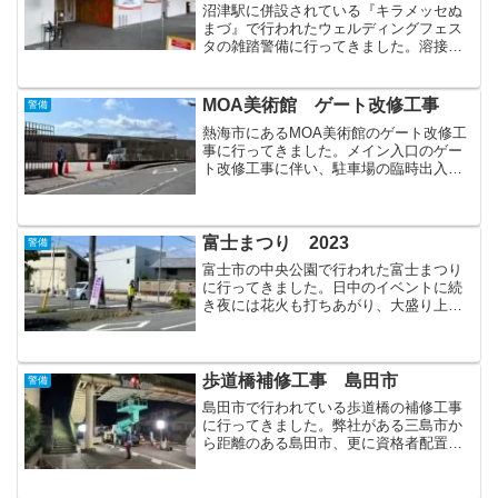
沼津駅に併設されている『キラメッセぬ
まづ』で行われたウェルディングフェス
タの雑踏警備に行ってきました。溶接機
材や産業機器の展示会で、多くの業界関
係者が来場します。最新の焼却設備のデ
モ展示が行われている、なんていうアナ
MOA美術館 ゲート改修工事
警備
ウンスもありました。最新...
熱海市にあるMOA美術館のゲート改修工
事に行ってきました。メイン入口のゲー
ト改修工事に伴い、駐車場の臨時出入口
の誘導を行いました。美術館関係者の
方々、搬入搬出業者の方々、来場客の
方々等、多方面に気を配りながらの業務
です。業務期間中に強風で近...
富士まつり 2023
警備
富士市の中央公園で行われた富士まつり
に行ってきました。日中のイベントに続
き夜には花火も打ちあがり、大盛り上が
りでした！我々は関係者駐車場とお客様
駐車場の誘導が担当業務でした。多くの
お客様のお出迎えとお見送りを担う重要
な立ち位置だと思っていま...
歩道橋補修工事 島田市
警備
島田市で行われている歩道橋の補修工事
に行ってきました。弊社がある三島市か
ら距離のある島田市、更に資格者配置路
線の夜間現場です！配置予定の資格者を
含め、前日の下見へ行った上で当日を迎
えたおかげか、スムーズに誘導も行えま