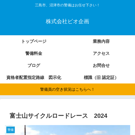
三島市、沼津市の警備はお任せ下さい！
株式会社ビオ企画
トップページ
業務内容
警備料金
アクセス
ブログ
お問合せ
資格者配置指定路線 図示化
標識（旧 認定証）
警備員の空き状況はこちらへ！
富士山サイクルロードレース 2024
警備