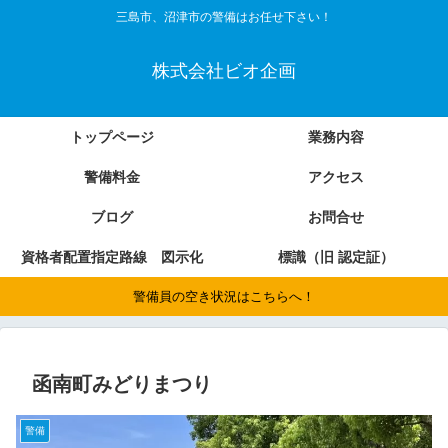
三島市、沼津市の警備はお任せ下さい！
株式会社ビオ企画
トップページ
業務内容
警備料金
アクセス
ブログ
お問合せ
資格者配置指定路線 図示化
標識（旧 認定証）
警備員の空き状況はこちらへ！
函南町みどりまつり
警備