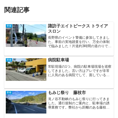
関連記事
諏訪子エイトピークス トライア
警備
スロン
長野県のイベント警備に参加してきまし
た。事前の実地踏査を行い、万全の体制
で臨みました！片道約3時間の道のりでし
たが、初の土地での警備、無事に無事故
で終わることが出来ました。以下、交通
規制のイベントで頻発なあるあるネタで
病院駐車場
警備
す。迂回路が分からず二...
常駐現場の1つ、病院の駐車場現場を巡察
してきました。言い方はアレですが非常
に人気のある病院でして、面している道
路への支障を軽減するために依頼を頂き
ました。お客様の車両の出入り、満車時
の臨時駐車場のご案内、通行する一般車
両の誘導、歩行者自転車...
もみじ祭り 藤枝市
警備
滝ノ谷不動峡のもみじ祭りに行ってきま
した。通行規制のご案内と、駐車場の誘
導業務です。弊社から距離のある藤枝市
という事で土地勘がほぼ無い現場でし
た。そういう場合の対応として『警備指