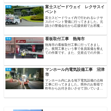
令書』が役立ちます。全ての現場で作成
しなければならない書類の1...
富士スピードウェイ レクサスイ
警備
ベント
富士スピードウェイ内で行われるレクサ
スのイベント警備に行ってきました。元
請けの警備会社から応援依頼でお邪魔し
ていますが、ありがたい事に毎年弊社の
女性資格者スタッフをご指名頂いていま
す。そんな事からお客様のニーズがただ
看板取付工事 熱海市
警備
の警備員ではなく、サービ...
熱海市の看板取付工事に行ってきまし
た。夜間工事という事で各員装備を整え
ての作業です。また、交差点での片側交
互通行を行ったので、各員の連携が重要
になる警備でした。久々に大型のクレー
ンを間近に見ながら、やはり重機は迫力
がある！！と実感しました。
マンホール内電気設備工事 沼津
警備
市
マンホール内にある地下電気設備の点検
工事に行ってきました。県外のお客様で
昨年からお付き合いさせて頂いていま
す。マンホールを開け、内部の水を抜
き、状態の確認と補修等を行う、という
工事の流れに合わせて我々も業務を行い
ます。当日は資格者配置路線で...