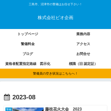
三島市、沼津市の警備はお任せ下さい！
株式会社ビオ企画
トップページ
業務内容
警備料金
アクセス
ブログ
お問合せ
資格者配置指定路線 図示化
標識（旧 認定証）
警備員の空き状況はこちらへ！
2023-08
藤枝花火大会 2023
警備